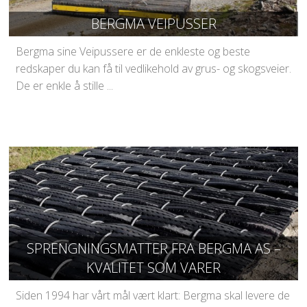
BERGMA VEIPUSSER
Bergma sine Veipussere er de enkleste og beste
redskaper du kan få til vedlikehold av grus- og skogsveier.
De er enkle å stille ...
SPRENGNINGSMATTER FRA BERGMA AS –
KVALITET SOM VARER
Siden 1994 har vårt mål vært klart: Bergma skal levere de