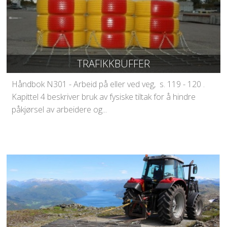
Road grader
Silo Rings
Contact us
DEUTSCH
TRAFIKKBUFFER
Sprengschutzmatten
Håndbok N301 - Arbeid på eller ved veg, s. 119 - 120 .
Kapittel 4 beskriver bruk av fysiske tiltak for å hindre
Wegehobel
påkjørsel av arbeidere og...
Silo-Ringe
Kontakt