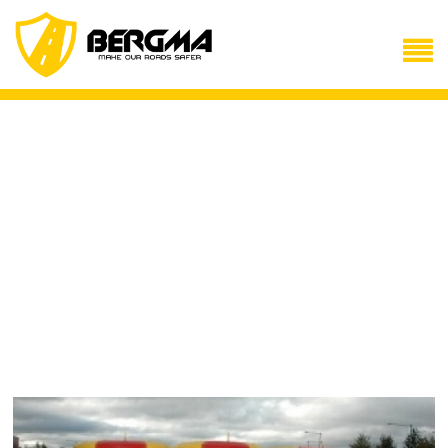
NORSK
Sprengningsmatter
Veipusser
Trafikkbuffer
Kontakt oss
ENGLISH
Blasting mats