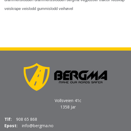
veiskrape veislodd gummislodd veihøvel
Vollsveien 41c
1358 Jar
Tlf:
908 65 868
Epost:
info@bergma.no