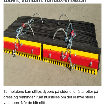
todelt, stillbart hardox-slitestål
Tannplatene kan stilles dypere på sidene for å ta røtter på
gress og renninger. Kan nullstilles om det er mye stein i
veibanen. Når de blir slitt