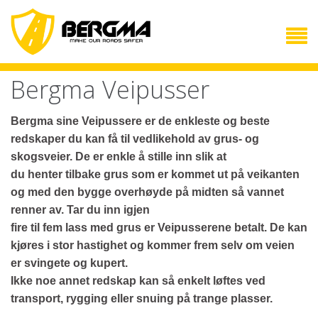
Bergma Veipusser
Bergma sine Veipussere er de enkleste og beste
redskaper du kan få til vedlikehold av grus- og
NORSK
skogsveier. De er enkle å stille inn slik at
Sprengningsmatter
du henter tilbake grus som er kommet ut på veikanten
og med den bygge overhøyde på midten så vannet
Veipusser
renner av. Tar du inn igjen
Trafikkbuffer
fire til fem lass med grus er Veipusserene betalt. De kan
kjøres i stor hastighet og kommer frem selv om veien
Kontakt oss
er svingete og kupert.
ENGLISH
Ikke noe annet redskap kan så enkelt løftes ved
Blasting mats
transport, rygging eller snuing på trange plasser.