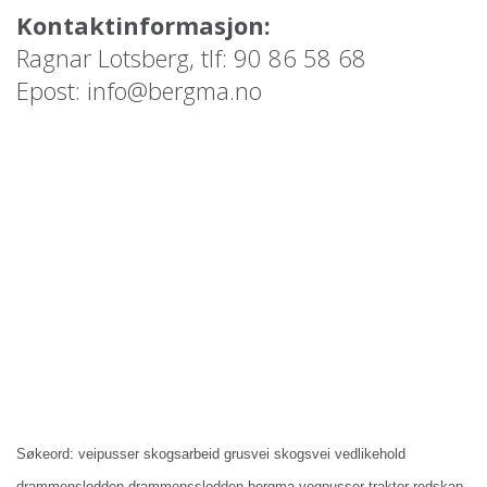
Kontaktinformasjon:
Ragnar Lotsberg, tlf: 90 86 58 68
Epost: info@bergma.no
Søkeord: veipusser skogsarbeid grusvei skogsvei vedlikehold
drammenslodden drammensslodden bergma vegpusser traktor redskap