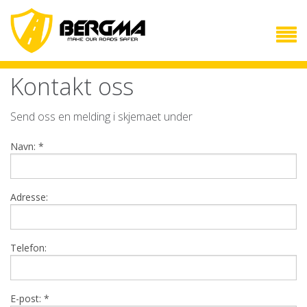
Kontakt oss
Send oss en melding i skjemaet under
NORSK
Navn:
*
Sprengningsmatter
Veipusser
Adresse:
Trafikkbuffer
Kontakt oss
Telefon:
ENGLISH
Blasting mats
E-post:
*