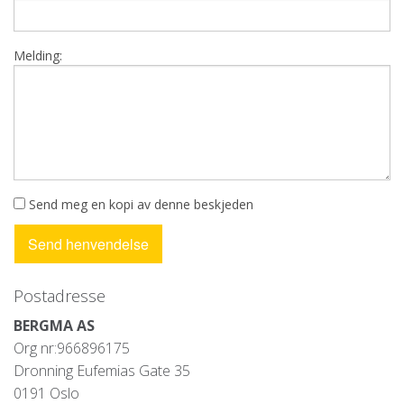
Road grader
Silo Rings
Melding:
Contact us
DEUTSCH
Sprengschutzmatten
Wegehobel
Silo-Ringe
Send meg en kopi av denne beskjeden
Kontakt
Postadresse
BERGMA AS
Org nr:
966896175
Dronning Eufemias Gate 35
0191 Oslo